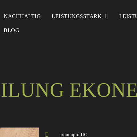
NACHHALTIG
LEISTUNGSSTARK
LEIST
BLOG
EILUNG EKON
prononpro UG